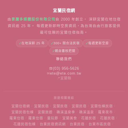
宜蘭民宿網
由
景騰多媒體股份有限公司
自
2000
年創立， 深耕宜蘭在地住宿
資訊逾 25 年。 每週更新即時空房資訊，為台灣自由行旅客提供
最可信賴的宜蘭住宿指南。
在地深耕 25 年
300+ 間合法民宿
每週更新空房
親自審核把關
聯絡我們
☎
(03) 956-5626
✉
ete@ete.com.tw
📍
宜蘭縣
旅遊相關連結
/
/
/
/
/
宜蘭住宿網
宜蘭民宿
宜蘭民宿
宜蘭民宿
宜蘭包棟民宿
/
/
/
/
/
宜蘭民宿包棟
宜蘭旅遊
礁溪溫泉季
礁溪溫泉
羅東夜市
/
/
/
/
/
/
羅東住宿
羅東住宿
童玩節
宜蘭美食
花蓮民宿
花蓮民宿
/
/
/
/
花蓮民宿包棟
台東民宿資訊網
台東民宿
台東市區民宿